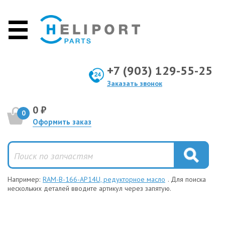
+7 (903) 129-55-25
Заказать звонок
0 ₽
0
Оформить заказ
Например:
RAM-B-166-AP14U, редукторное масло
. Для поиска
нескольких деталей вводите артикул через запятую.