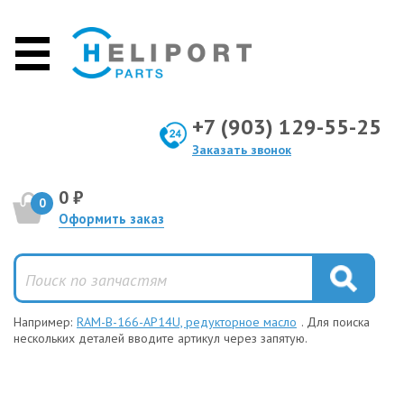
+7 (903) 129-55-25
Заказать звонок
0 ₽
0
Оформить заказ
Например:
RAM-B-166-AP14U, редукторное масло
. Для поиска
нескольких деталей вводите артикул через запятую.