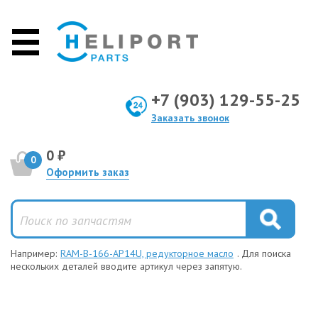
+7 (903) 129-55-25
Заказать звонок
0 ₽
0
Оформить заказ
Например:
RAM-B-166-AP14U, редукторное масло
. Для поиска
нескольких деталей вводите артикул через запятую.