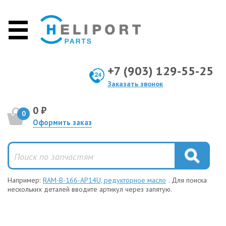
+7 (903) 129-55-25
Заказать звонок
0 ₽
0
Оформить заказ
Например:
RAM-B-166-AP14U, редукторное масло
. Для поиска
нескольких деталей вводите артикул через запятую.