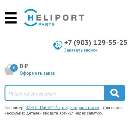
+7 (903) 129-55-25
Заказать звонок
0 ₽
0
Оформить заказ
Например:
RAM-B-166-AP14U, редукторное масло
. Для поиска
нескольких деталей вводите артикул через запятую.