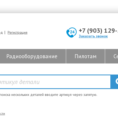
+7 (903) 129
|
од
Регистрация
Заказать звонок
Радиооборудование
Пилотам
С
 поиска нескольких деталей вводите артикул через запятую.
сти