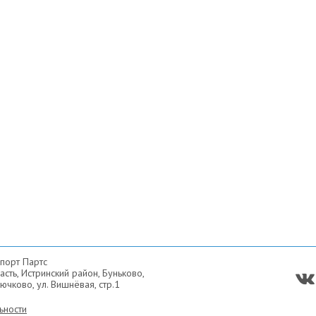
порт Партс
сть, Истринский район, Буньково,
ючково, ул. Вишнёвая, стр.1
ьности