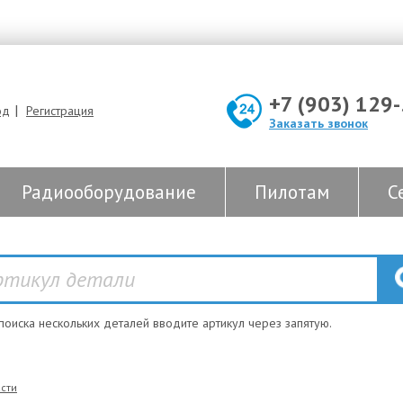
+7 (903) 129
|
од
Регистрация
Заказать звонок
Радиооборудование
Пилотам
С
 поиска нескольких деталей вводите артикул через запятую.
сти