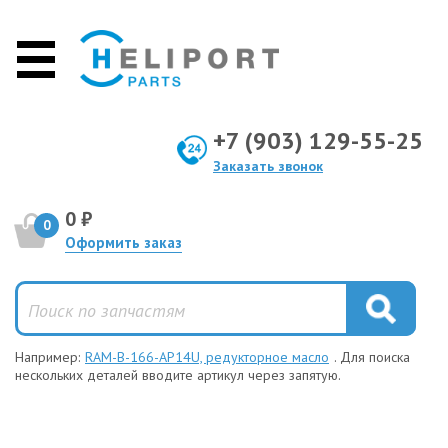
+7 (903) 129-55-25
Заказать звонок
0 ₽
0
Оформить заказ
Например:
RAM-B-166-AP14U, редукторное масло
. Для поиска
нескольких деталей вводите артикул через запятую.