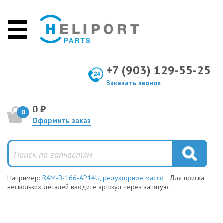
+7 (903) 129-55-25
Заказать звонок
0 ₽
0
Оформить заказ
Например:
RAM-B-166-AP14U, редукторное масло
. Для поиска
нескольких деталей вводите артикул через запятую.