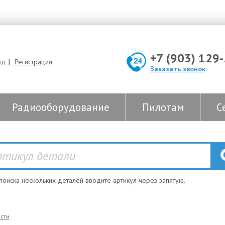
+7 (903) 129
|
од
Регистрация
Заказать звонок
Радиооборудование
Пилотам
С
 поиска нескольких деталей вводите артикул через запятую.
сти