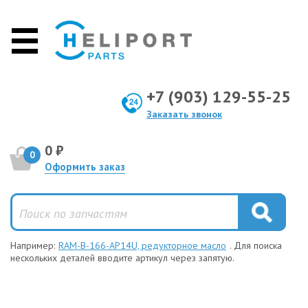
+7 (903) 129-55-25
Заказать звонок
0 ₽
0
Оформить заказ
Например:
RAM-B-166-AP14U, редукторное масло
. Для поиска
нескольких деталей вводите артикул через запятую.