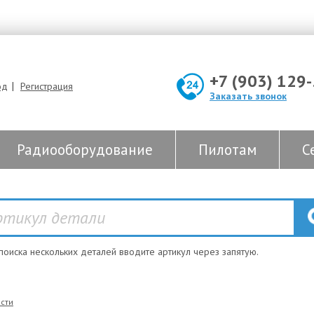
+7 (903) 129
|
од
Регистрация
Заказать звонок
Радиооборудование
Пилотам
С
 поиска нескольких деталей вводите артикул через запятую.
сти