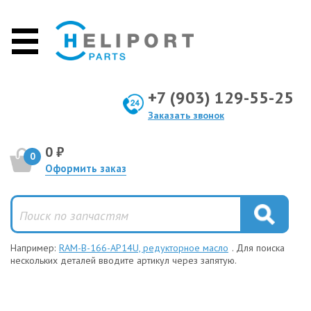
+7 (903) 129-55-25
Заказать звонок
0 ₽
0
Оформить заказ
Например:
RAM-B-166-AP14U, редукторное масло
. Для поиска
нескольких деталей вводите артикул через запятую.