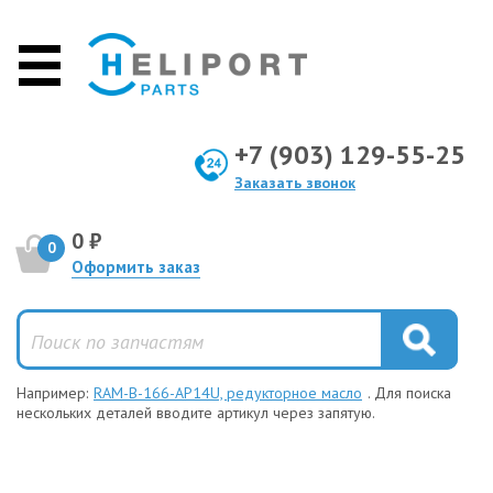
+7 (903) 129-55-25
Заказать звонок
0 ₽
0
Оформить заказ
Например:
RAM-B-166-AP14U, редукторное масло
. Для поиска
нескольких деталей вводите артикул через запятую.