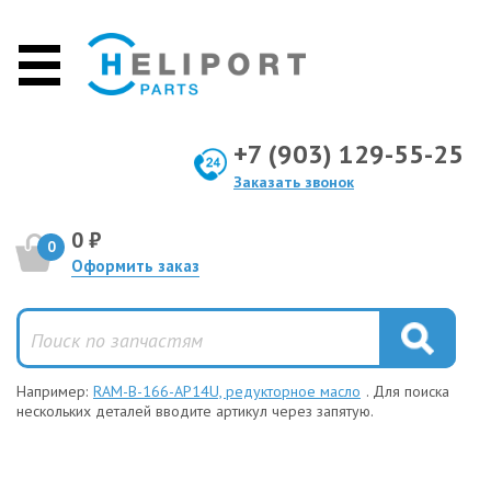
+7 (903) 129-55-25
Заказать звонок
0 ₽
0
Оформить заказ
Например:
RAM-B-166-AP14U, редукторное масло
. Для поиска
нескольких деталей вводите артикул через запятую.