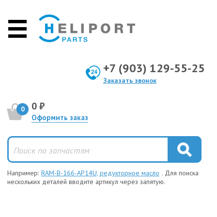
+7 (903) 129-55-25
Заказать звонок
0 ₽
0
Оформить заказ
Например:
RAM-B-166-AP14U, редукторное масло
. Для поиска
нескольких деталей вводите артикул через запятую.