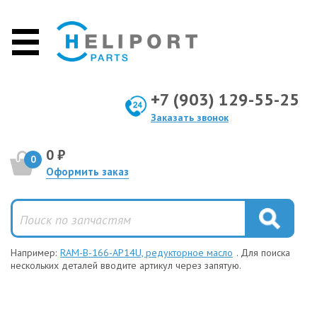
+7 (903) 129-55-25
Заказать звонок
0 ₽
0
Оформить заказ
Например:
RAM-B-166-AP14U, редукторное масло
. Для поиска
нескольких деталей вводите артикул через запятую.