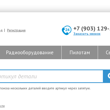
+7 (903) 129
|
од
Регистрация
Заказать звонок
Радиооборудование
Пилотам
С
 поиска нескольких деталей вводите артикул через запятую.
сти