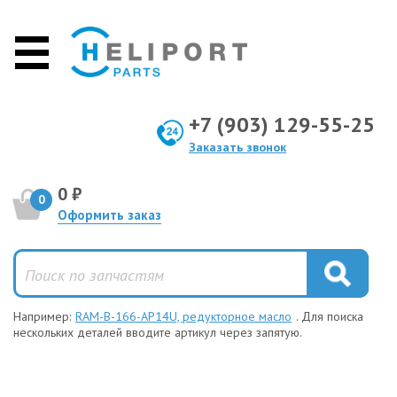
+7 (903) 129-55-25
Заказать звонок
0 ₽
0
Оформить заказ
Например:
RAM-B-166-AP14U, редукторное масло
. Для поиска
нескольких деталей вводите артикул через запятую.