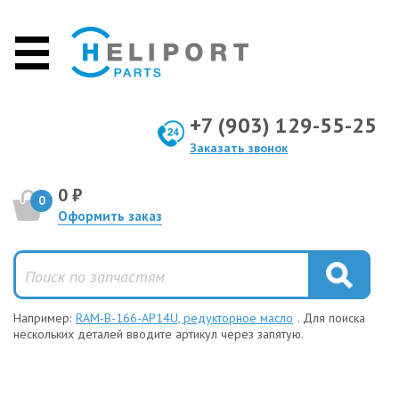
+7 (903) 129-55-25
Заказать звонок
0 ₽
0
Оформить заказ
Например:
RAM-B-166-AP14U, редукторное масло
. Для поиска
нескольких деталей вводите артикул через запятую.