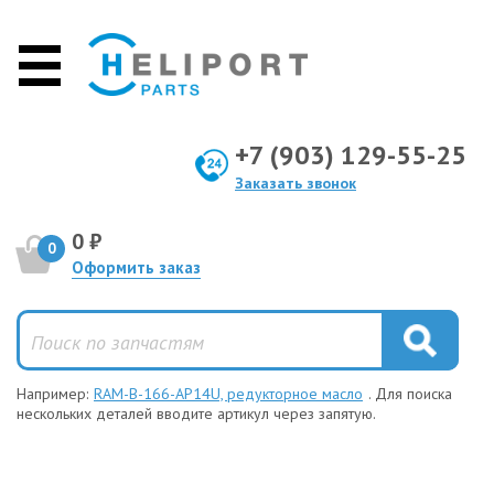
+7 (903) 129-55-25
Заказать звонок
0 ₽
0
Оформить заказ
Например:
RAM-B-166-AP14U, редукторное масло
. Для поиска
нескольких деталей вводите артикул через запятую.