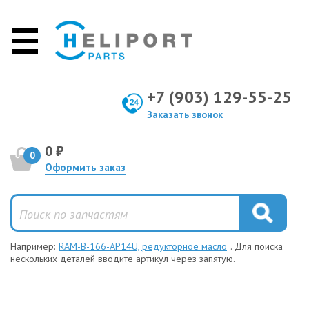
+7 (903) 129-55-25
Заказать звонок
0 ₽
0
Оформить заказ
Например:
RAM-B-166-AP14U, редукторное масло
. Для поиска
нескольких деталей вводите артикул через запятую.