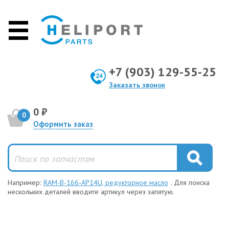
+7 (903) 129-55-25
Заказать звонок
0 ₽
0
Оформить заказ
Например:
RAM-B-166-AP14U, редукторное масло
. Для поиска
нескольких деталей вводите артикул через запятую.