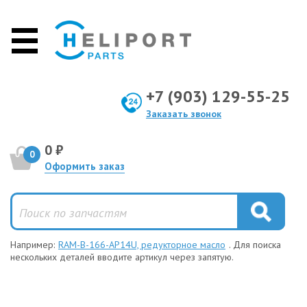
+7 (903) 129-55-25
Заказать звонок
0 ₽
0
Оформить заказ
Например:
RAM-B-166-AP14U, редукторное масло
. Для поиска
нескольких деталей вводите артикул через запятую.