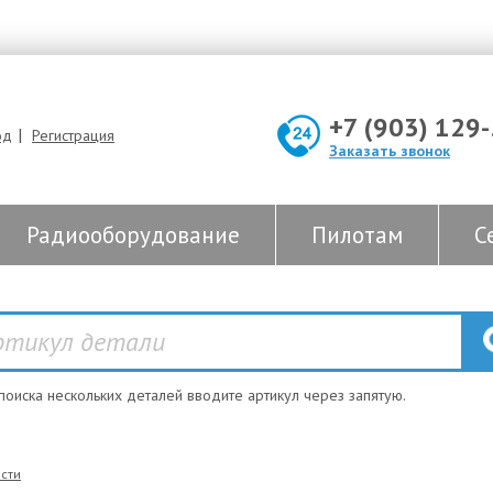
+7 (903) 129
|
од
Регистрация
Заказать звонок
Радиооборудование
Пилотам
С
 поиска нескольких деталей вводите артикул через запятую.
сти