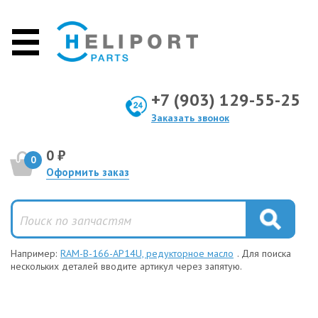
+7 (903) 129-55-25
Заказать звонок
0 ₽
0
Оформить заказ
Например:
RAM-B-166-AP14U, редукторное масло
. Для поиска
нескольких деталей вводите артикул через запятую.