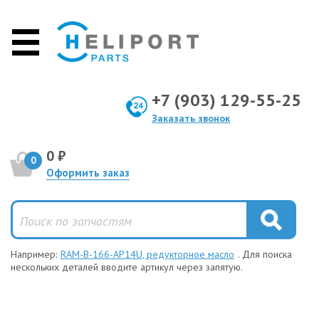
+7 (903) 129-55-25
Заказать звонок
0 ₽
0
Оформить заказ
Например:
RAM-B-166-AP14U, редукторное масло
. Для поиска
нескольких деталей вводите артикул через запятую.