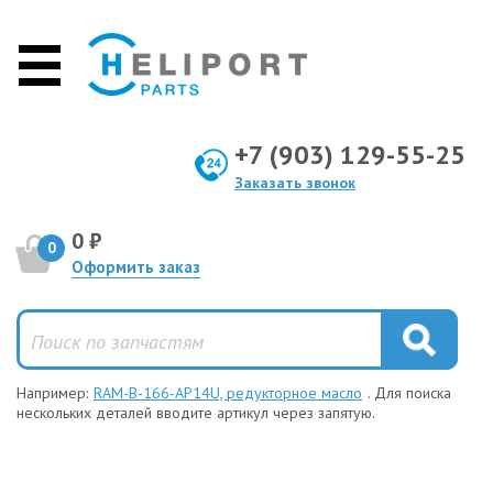
+7 (903) 129-55-25
Заказать звонок
0 ₽
0
Оформить заказ
Например:
RAM-B-166-AP14U, редукторное масло
. Для поиска
нескольких деталей вводите артикул через запятую.