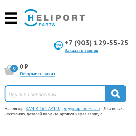
+7 (903) 129-55-25
Заказать звонок
0 ₽
0
Оформить заказ
Например:
RAM-B-166-AP14U, редукторное масло
. Для поиска
нескольких деталей вводите артикул через запятую.