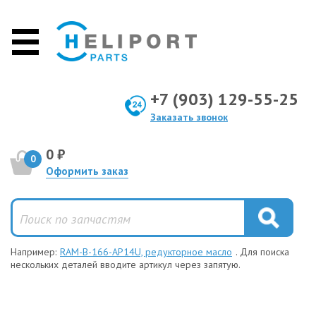
+7 (903) 129-55-25
Заказать звонок
0 ₽
0
Оформить заказ
Например:
RAM-B-166-AP14U, редукторное масло
. Для поиска
нескольких деталей вводите артикул через запятую.