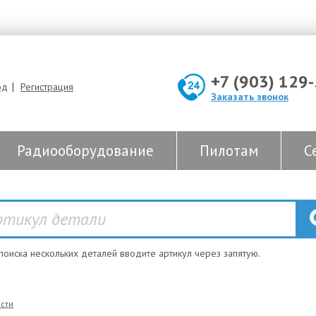
+7 (903) 129
|
од
Регистрация
Заказать звонок
Радиооборудование
Пилотам
С
 поиска нескольких деталей вводите артикул через запятую.
сти