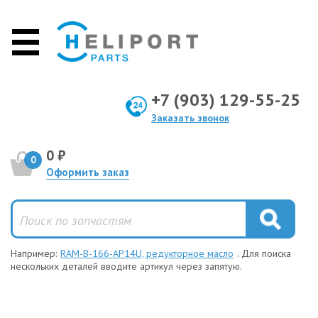
+7 (903) 129-55-25
Заказать звонок
0 ₽
0
Оформить заказ
Например:
RAM-B-166-AP14U, редукторное масло
. Для поиска
нескольких деталей вводите артикул через запятую.