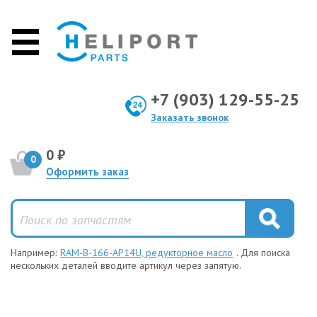
+7 (903) 129-55-25
Заказать звонок
0 ₽
0
Оформить заказ
Например:
RAM-B-166-AP14U, редукторное масло
. Для поиска
нескольких деталей вводите артикул через запятую.