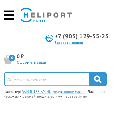
+7 (903) 129-55-25
Заказать звонок
0 ₽
0
Оформить заказ
Например:
RAM-B-166-AP14U, редукторное масло
. Для поиска
нескольких деталей вводите артикул через запятую.