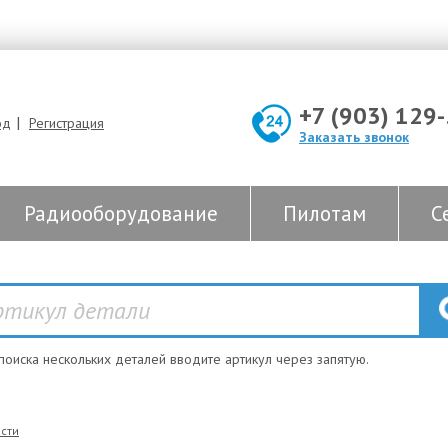
+7 (903) 129
|
од
Регистрация
Заказать звонок
Радиооборудование
Пилотам
С
 поиска нескольких деталей вводите артикул через запятую.
сти