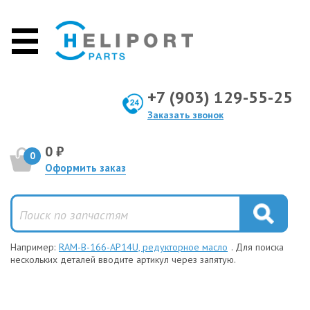
+7 (903) 129-55-25
Заказать звонок
0 ₽
0
Оформить заказ
Например:
RAM-B-166-AP14U, редукторное масло
. Для поиска
нескольких деталей вводите артикул через запятую.