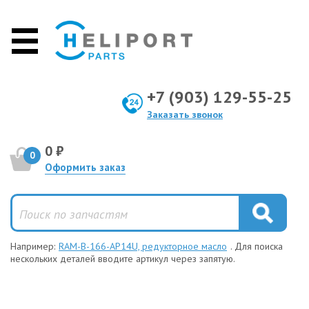
+7 (903) 129-55-25
Заказать звонок
0 ₽
0
Оформить заказ
Например:
RAM-B-166-AP14U, редукторное масло
. Для поиска
нескольких деталей вводите артикул через запятую.