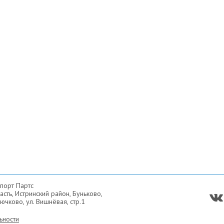
порт Партс
сть, Истринский район, Буньково,
ючково, ул. Вишнёвая, стр.1
ьности