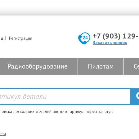
+7 (903) 129
|
од
Регистрация
Заказать звонок
Радиооборудование
Пилотам
С
 поиска нескольких деталей вводите артикул через запятую.
сти