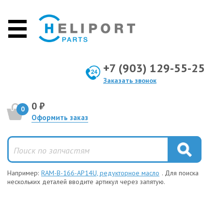
+7 (903) 129-55-25
Заказать звонок
0 ₽
0
Оформить заказ
Например:
RAM-B-166-AP14U, редукторное масло
. Для поиска
нескольких деталей вводите артикул через запятую.