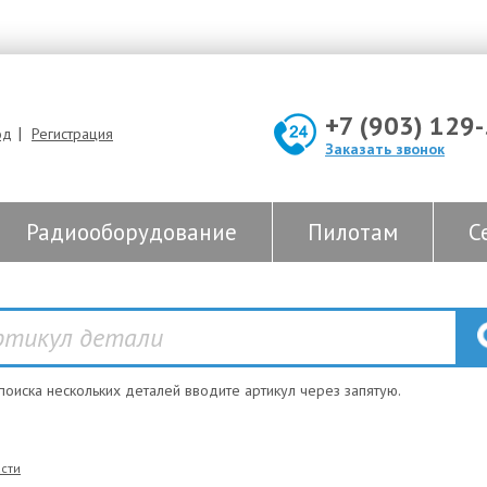
+7 (903) 129
|
од
Регистрация
Заказать звонок
Радиооборудование
Пилотам
С
 поиска нескольких деталей вводите артикул через запятую.
сти