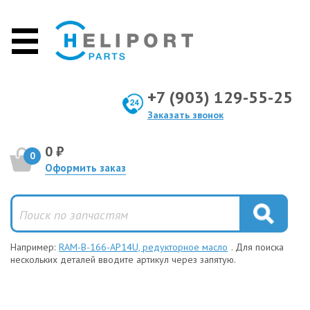
+7 (903) 129-55-25
Заказать звонок
0 ₽
0
Оформить заказ
Например:
RAM-B-166-AP14U, редукторное масло
. Для поиска
нескольких деталей вводите артикул через запятую.