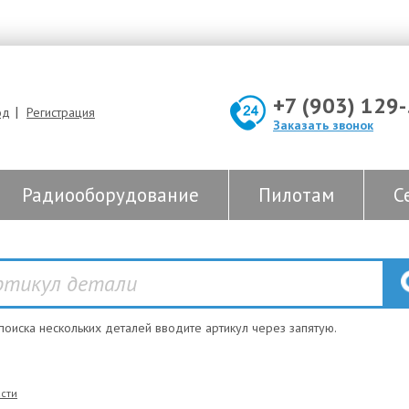
+7 (903) 129
|
од
Регистрация
Заказать звонок
Радиооборудование
Пилотам
С
 поиска нескольких деталей вводите артикул через запятую.
сти