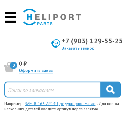
+7 (903) 129-55-25
Заказать звонок
0 ₽
0
Оформить заказ
Например:
RAM-B-166-AP14U, редукторное масло
. Для поиска
нескольких деталей вводите артикул через запятую.