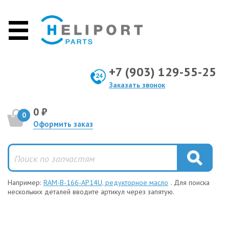
+7 (903) 129-55-25
Заказать звонок
0 ₽
0
Оформить заказ
Например:
RAM-B-166-AP14U, редукторное масло
. Для поиска
нескольких деталей вводите артикул через запятую.