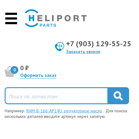
+7 (903) 129-55-25
Заказать звонок
0 ₽
0
Оформить заказ
Например:
RAM-B-166-AP14U, редукторное масло
. Для поиска
нескольких деталей вводите артикул через запятую.