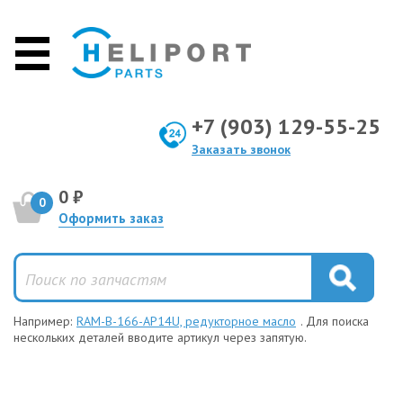
+7 (903) 129-55-25
Заказать звонок
0 ₽
0
Оформить заказ
Например:
RAM-B-166-AP14U, редукторное масло
. Для поиска
нескольких деталей вводите артикул через запятую.