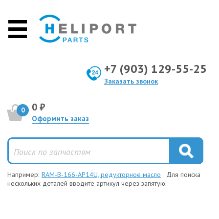
+7 (903) 129-55-25
Заказать звонок
0 ₽
0
Оформить заказ
Например:
RAM-B-166-AP14U, редукторное масло
. Для поиска
нескольких деталей вводите артикул через запятую.