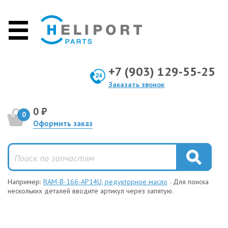
+7 (903) 129-55-25
Заказать звонок
0 ₽
0
Оформить заказ
Например:
RAM-B-166-AP14U, редукторное масло
. Для поиска
нескольких деталей вводите артикул через запятую.