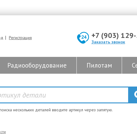
+7 (903) 129
|
од
Регистрация
Заказать звонок
Радиооборудование
Пилотам
С
 поиска нескольких деталей вводите артикул через запятую.
сти