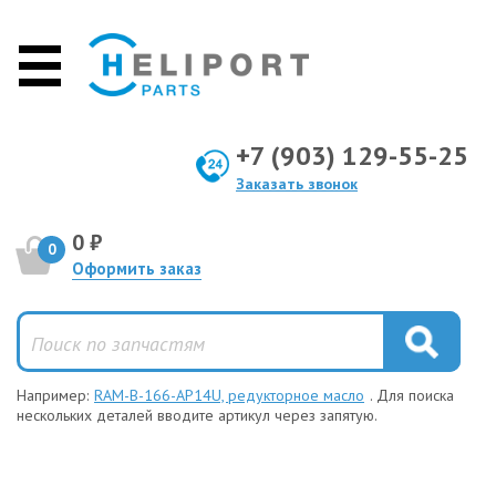
+7 (903) 129-55-25
Заказать звонок
0 ₽
0
Оформить заказ
Например:
RAM-B-166-AP14U, редукторное масло
. Для поиска
нескольких деталей вводите артикул через запятую.